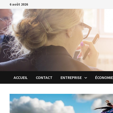
Passer
6 août 2026
au
contenu
ACCUEIL
CONTACT
ENTREPRISE
ÉCONOMI