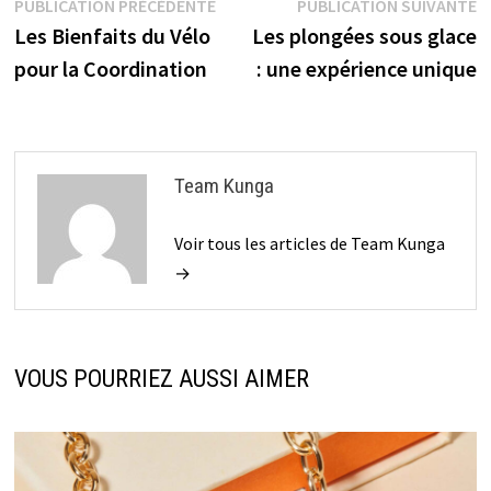
Navigation
Publication
P
PUBLICATION PRÉCÉDENTE
PUBLICATION SUIVANTE
précédente :
s
Les Bienfaits du Vélo
Les plongées sous glace
de
pour la Coordination
: une expérience unique
l’article
Team Kunga
Voir tous les articles de Team Kunga
→
VOUS POURRIEZ AUSSI AIMER