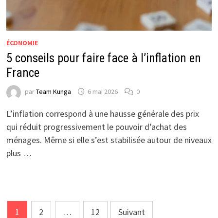
ÉCONOMIE
5 conseils pour faire face à l’inflation en
France
par
Team Kunga
6 mai 2026
0
L’inflation correspond à une hausse générale des prix
qui réduit progressivement le pouvoir d’achat des
ménages. Même si elle s’est stabilisée autour de niveaux
plus …
Pagination
1
2
…
12
Suivant