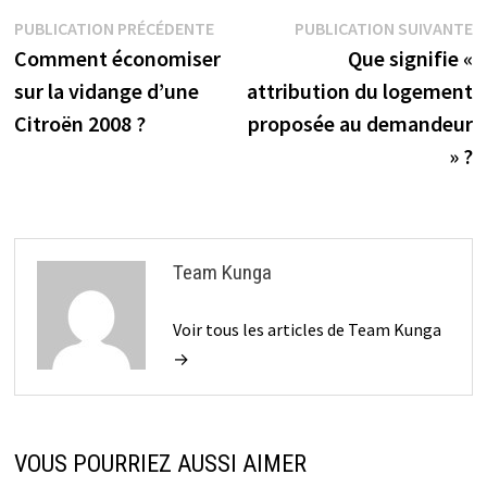
Navigation
Publication
P
PUBLICATION PRÉCÉDENTE
PUBLICATION SUIVANTE
précédente :
s
Comment économiser
Que signifie «
de
sur la vidange d’une
attribution du logement
l’article
Citroën 2008 ?
proposée au demandeur
» ?
Team Kunga
Voir tous les articles de Team Kunga
→
VOUS POURRIEZ AUSSI AIMER