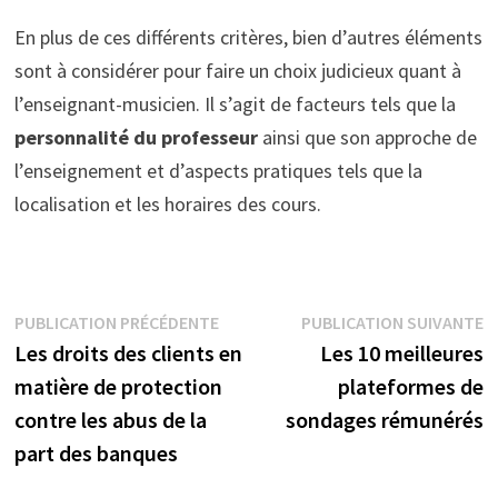
En plus de ces différents critères, bien d’autres éléments
sont à considérer pour faire un choix judicieux quant à
l’enseignant-musicien. Il s’agit de facteurs tels que la
personnalité du professeur
ainsi que son approche de
l’enseignement et d’aspects pratiques tels que la
localisation et les horaires des cours.
Navigation
Publication
P
PUBLICATION PRÉCÉDENTE
PUBLICATION SUIVANTE
précédente :
s
Les droits des clients en
Les 10 meilleures
de
matière de protection
plateformes de
l’article
contre les abus de la
sondages rémunérés
part des banques