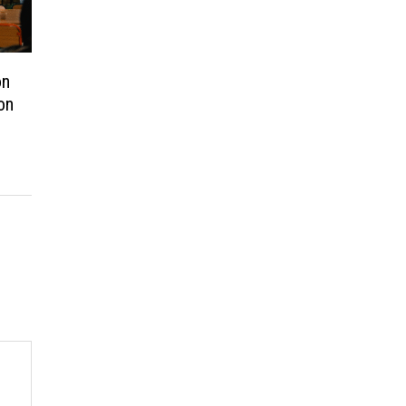
on
on