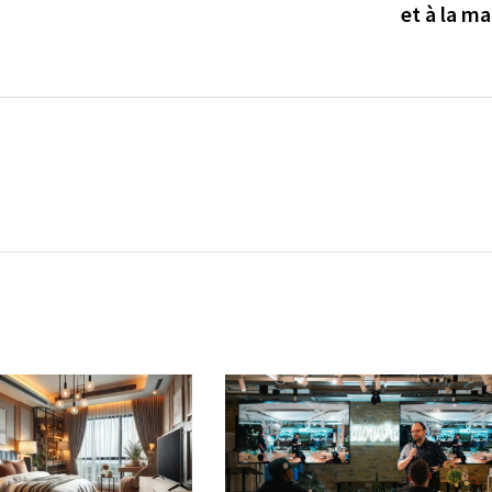
et à la m
→