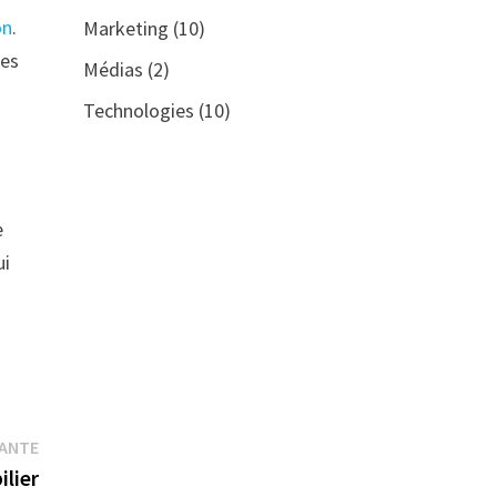
on
.
Marketing
(10)
les
Médias
(2)
Technologies
(10)
e
ui
Publication
VANTE
suivante :
ilier