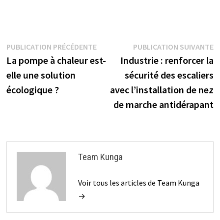
Navigation
Publication
P
PUBLICATION PRÉCÉDENTE
PUBLICATION SUIVANTE
précédente :
s
La pompe à chaleur est-
Industrie : renforcer la
de
elle une solution
sécurité des escaliers
l’article
écologique ?
avec l’installation de nez
de marche antidérapant
Team Kunga
Voir tous les articles de Team Kunga
→