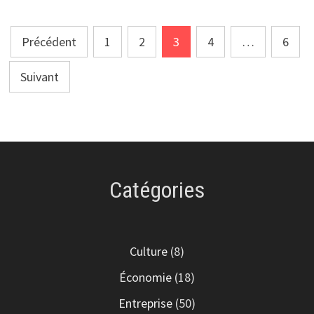
Pagination
Précédent
1
2
3
4
…
6
des
Suivant
publications
Catégories
Culture
(8)
Économie
(18)
Entreprise
(50)