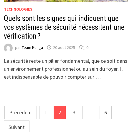
TECHNOLOGIES
Quels sont les signes qui indiquent que
vos systèmes de sécurité nécessitent une
vérification ?
par
Team Kunga
20 août 2025
0
La sécurité reste un pilier fondamental, que ce soit dans
un environnement professionnel ou au sein du foyer. Il
est indispensable de pouvoir compter sur …
Pagination
Précédent
1
2
3
…
6
des
Suivant