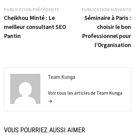
Navigation
Publication
P
PUBLICATION PRÉCÉDENTE
PUBLICATION SUIVANTE
précédente :
s
Cheikhou Minté : Le
Séminaire à Paris :
de
meilleur consultant SEO
choisir le bon
l’article
Pantin
Professionnel pour
l’Organisation
Team Kunga
Voir tous les articles de Team Kunga
→
VOUS POURRIEZ AUSSI AIMER