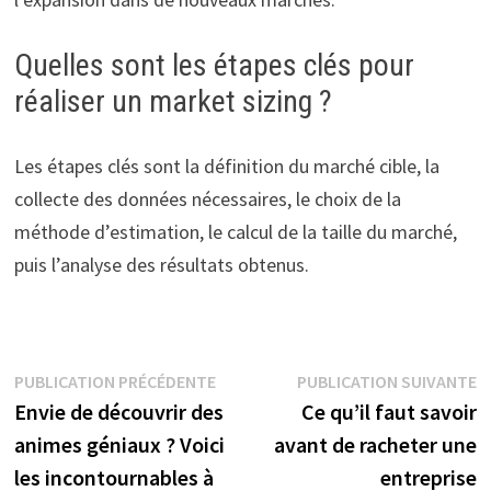
Quelles sont les étapes clés pour
réaliser un market sizing ?
Les étapes clés sont la définition du marché cible, la
collecte des données nécessaires, le choix de la
méthode d’estimation, le calcul de la taille du marché,
puis l’analyse des résultats obtenus.
Navigation
Publication
P
PUBLICATION PRÉCÉDENTE
PUBLICATION SUIVANTE
précédente :
s
Envie de découvrir des
Ce qu’il faut savoir
de
animes géniaux ? Voici
avant de racheter une
l’article
les incontournables à
entreprise